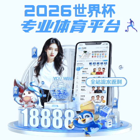
博鱼体育全站入口
网站首页
学院概况
师资队伍
教学科研
博鱼体育全站入口:博鱼体育全站入口学子在2024年安徽省高等学
在刚刚结束的
2024
年安徽省高等学校师范生
说课三等奖。