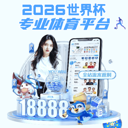
博鱼体育全站入口
网站首页
学院概况
师资队伍
教学科研
博鱼体育全站入口:安徽省教学成果一等奖